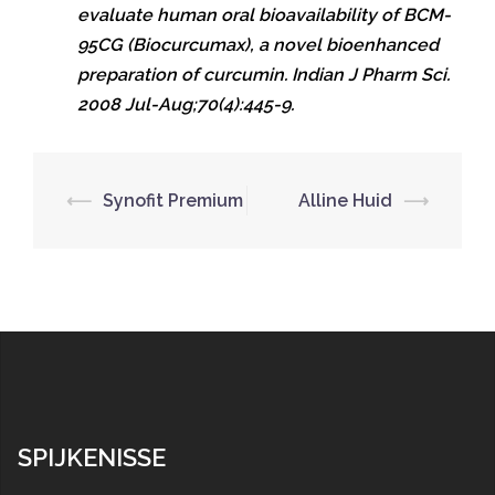
evaluate human oral bioavailability of BCM-
95CG (Biocurcumax), a novel bioenhanced
preparation of curcumin.
Indian J Pharm Sci.
2008 Jul-Aug;70(4):445-9.
⟵
Synofit Premium
Alline Huid
⟶
Berichtnavigatie
SPIJKENISSE