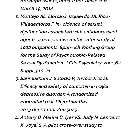
Antidepressants_update.pdf. Accessed
March 19, 2014.
Montejo AL, Llorca G, Izquierdo JA, Rico-
Villademoros F. In- cidence of sexual
dysfunction associated with antidepressant
agents: a prospective multicenter study of
1022 outpatients. Span- ish Working Group
for the Study of Psychotropic-Related
Sexual Dysfunction.
J Clin Psychiatry. 2001;62
Suppl 3:10-21.
Sanmukhani J, Satodia V, Trivedi J, et al.
Efficacy and safety of curcumin in major
depressive disorder: A randomized
controlled trial.
Phytother Res.
2013;doi:10.1002/ptr.5025.
Antony B, Merina B, Iyer VS, Judy N, Lennertz
K, Joyal S. A pilot cross-over study to