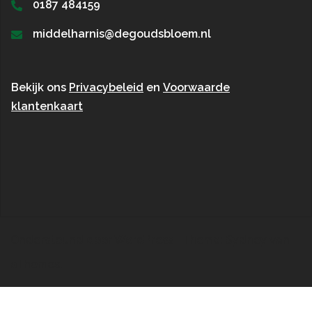
0187 484159
middelharnis@degoudsbloem.nl
Bekijk ons
Privacybeleid
en
Voorwaarde
klantenkaart
Ondersteund door WordPress
|
Thema:
Sydney
van
aThemes.