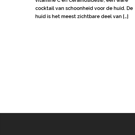
vitamine C en Ceramosides®, een ware
cocktail van schoonheid voor de huid. De
huid is het meest zichtbare deel van […]