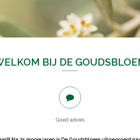
WELKOM BIJ DE GOUDSBLOE
Goed advies
ar!!! Na 35 mooie jaren is De Goudsbloem uitgegroeid naar