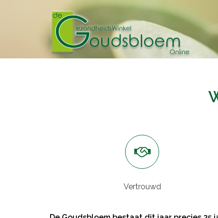
Spring
naar
inhoud
Vertrouwd
De Goudsbloem bestaat dit jaar precies 35 ja