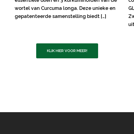
essentiële oliën en 3 kurkuminoïden van de
co
wortel van Curcuma longa. Deze unieke en
GL
gepatenteerde samenstelling biedt […]
Zw
ui
KLIK HIER VOOR MEER!