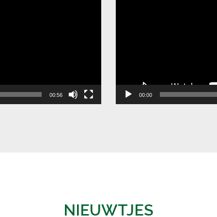
00:56
00:00
NIEUWTJES