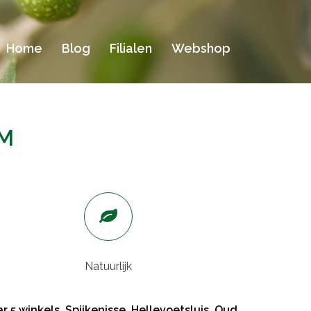
Home
Blog
Filialen
Webshop
M
Natuurlijk
 5 winkels. Spijkenisse, Hellevoetsluis, Oud