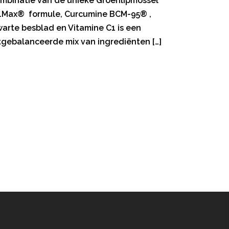
mbinatie van de unieke Groenlipmossel
Max® formule, Curcumine BCM-95® ,
arte besblad en Vitamine C1 is een
tgebalanceerde mix van ingrediënten […]